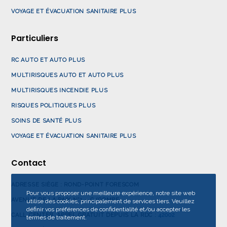
VOYAGE ET ÉVACUATION SANITAIRE PLUS
Particuliers
RC AUTO ET AUTO PLUS
MULTIRISQUES AUTO ET AUTO PLUS
MULTIRISQUES INCENDIE PLUS
RISQUES POLITIQUES PLUS
SOINS DE SANTÉ PLUS
VOYAGE ET ÉVACUATION SANITAIRE PLUS
Contact
ADRESSE SIÈGE : ROND-POINT FORESCOM
Pour vous proposer une meilleure expérience, notre site web
AVENUE DE LA PAIX N°1 – C/GOMBE.
utilise des cookies, principalement de services tiers. Veuillez
définir vos préférences de confidentialité et/ou accepter les
CALL CENTER, APPEL GRATUIT DEPUIS LA RDC :
42002
termes de traitement.